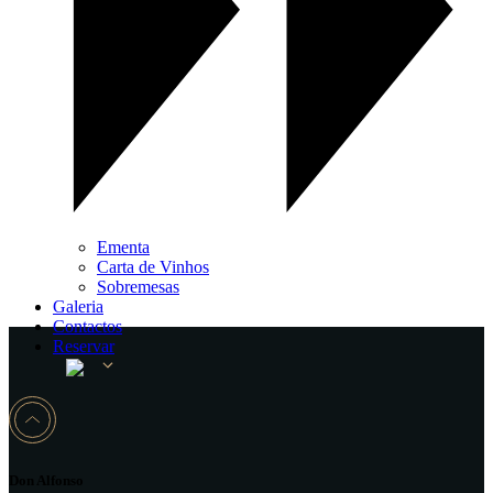
Ementa
Carta de Vinhos
Sobremesas
Galeria
Contactos
Reservar
Don Alfonso