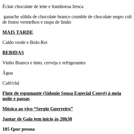
Éclair chocolate de leite e framboesa fresca
ganache sólida de chocolate branco crumble de chocolate negro coli
de frutos vermelhos e raspa de limão
MAIS TARDE
Caldo verde e Bolo-Rei
BEBIDAS
Vinho Branco e tinto, cerveja e refrigerantes
Água
Café/chá
Flute de espumante (Sidonio Sousa Especial Couvè) à meia
noite e passas
Música ao vivo “Sergio Guerreiro”
Jantar de Gala tem início às 20h30
105 €por pessoa