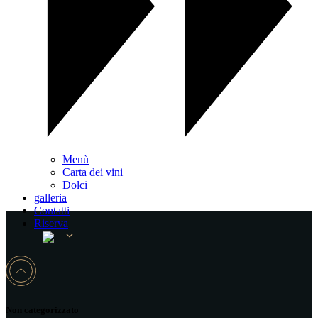
Menù
Carta dei vini
Dolci
galleria
Contatti
Riserva
Non categorizzato