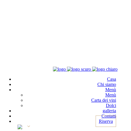
Casa
Chi siamo
Menù
Menù
Carta dei vini
Dolci
galleria
Contatti
Riserva