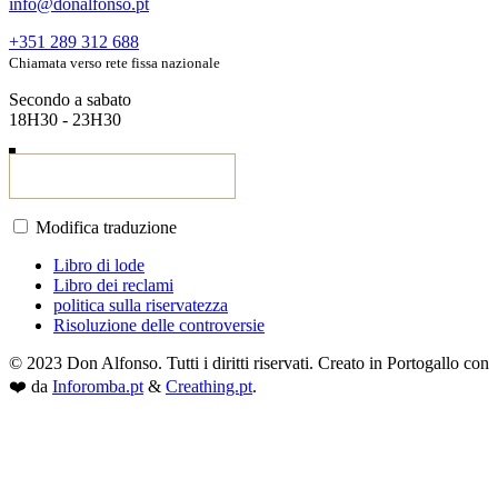
info@donalfonso.pt
+351 289 312 688
Chiamata verso rete fissa nazionale
Secondo a sabato
18H30 - 23H30
Modifica traduzione
Libro di lode
Libro dei reclami
politica sulla riservatezza
Risoluzione delle controversie
© 2023 Don Alfonso. Tutti i diritti riservati. Creato in Portogallo con
❤️ da
Inforomba.pt
&
Creathing.pt
.