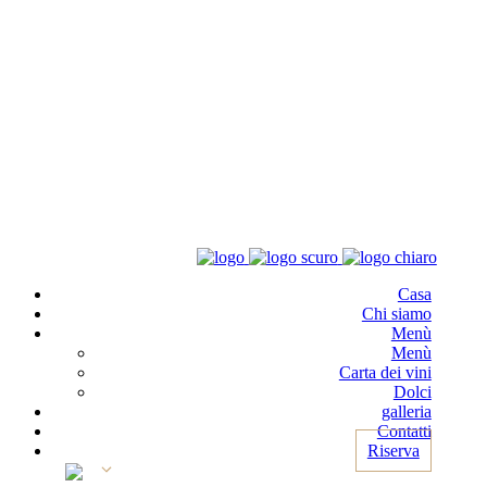
Casa
Chi siamo
Menù
Menù
Carta dei vini
Dolci
galleria
Contatti
Riserva