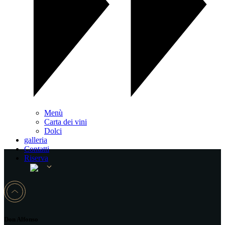
Menù
Carta dei vini
Dolci
galleria
Contatti
Riserva
Don Alfonso