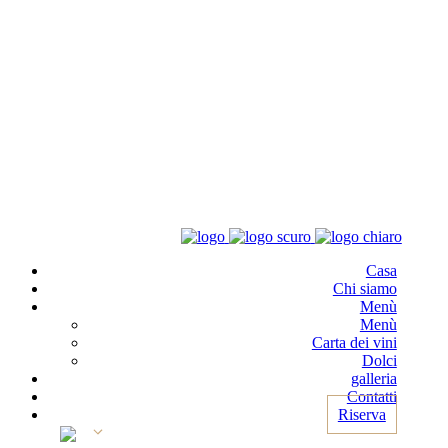
Casa
Chi siamo
Menù
Menù
Carta dei vini
Dolci
galleria
Contatti
Riserva