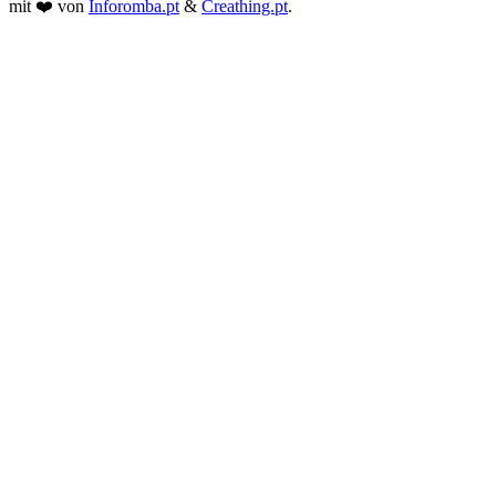
mit ❤️ von
Inforomba.pt
&
Creathing.pt
.